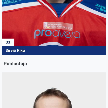
33
Sirviö Riku
Puolustaja