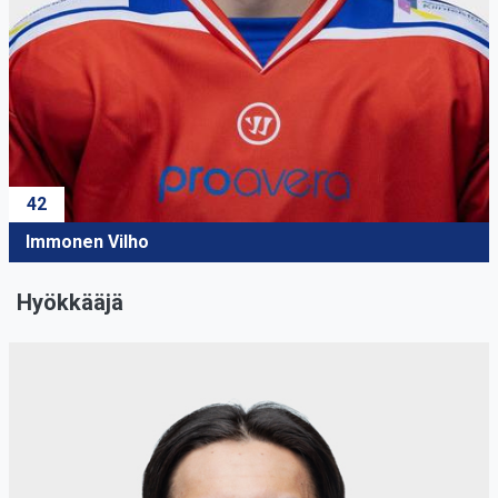
42
Immonen Vilho
Hyökkääjä