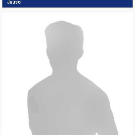
Juuso