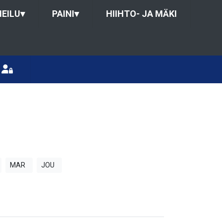
HEILU
▾
PAINI
▾
HIIHTO- JA MÄKI
MAR
JOU