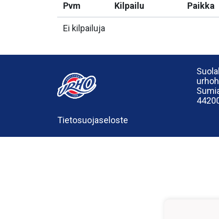
Pvm
Kilpailu
Paikka
Ei kilpailuja
Suola
urho
Sumia
44200
Tietosuojaseloste