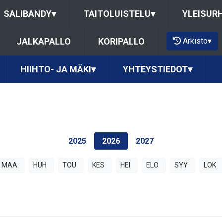
SALIBANDY
▾
TAITOLUISTELU
▾
YLEISUR
Arkisto
▾
JALKAPALLO
KORIPALLO
HIIHTO- JA MÄKI
▾
YHTEYSTIEDOT
▾
2025
2026
2027
MAA
HUH
TOU
KES
HEI
ELO
SYY
LOK