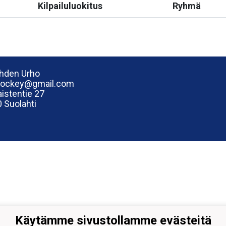
Kilpailuluokitus
Ryhmä
hden Urho
hockey@gmail.com
istentie 27
 Suolahti
Käytämme sivustollamme evästeitä