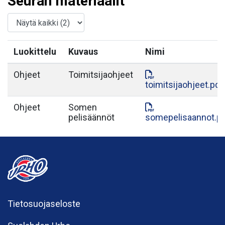
Seuran materiaalit
Luokittelu
Kuvaus
Nimi
Ohjeet
Toimitsijaohjeet
toimitsijaohjeet.pdf
Ohjeet
Somen
pelisäännöt
somepelisaannot.p
Tietosuojaseloste