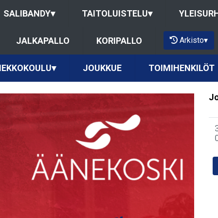
SALIBANDY
▾
TAITOLUISTELU
▾
YLEISUR
Arkisto
▾
JALKAPALLO
KORIPALLO
IEKKOKOULU
▾
JOUKKUE
TOIMIHENKILÖT
Jo