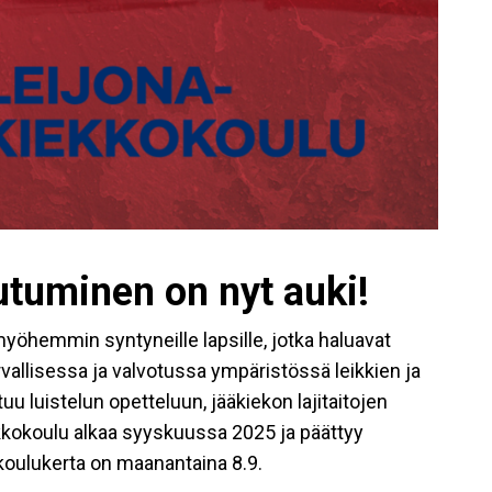
utuminen on nyt auki!
myöhemmin syntyneille lapsille, jotka haluavat
urvallisessa ja valvotussa ympäristössä leikkien ja
uu luistelun opetteluun, jääkiekon lajitaitojen
ekkokoulu alkaa syyskuussa 2025 ja päättyy
oulukerta on maanantaina 8.9.