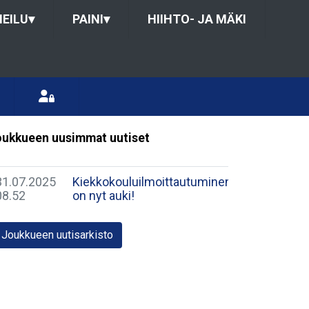
HEILU
▾
PAINI
▾
HIIHTO- JA MÄKI
ukkueen uusimmat uutiset
31.07.2025
Kiekkokouluilmoittautuminen
08.52
on nyt auki!
Joukkueen uutisarkisto