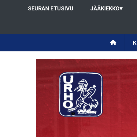
SEURAN ETUSIVU
JÄÄKIEKKO
▾
K