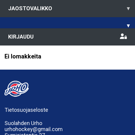
JAOSTOVALIKKO
▾
▾
KIRJAUDU
Ei lomakkeita
Tietosuojaseloste
Suolahden Urho
urhohockey@gmail.com