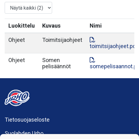
Luokittelu
Kuvaus
Nimi
Ohjeet
Toimitsijaohjeet
toimitsijaohjeet.pdf
Ohjeet
Somen
pelisäännöt
somepelisaannot.p
Tietosuojaseloste
Suolahden Urho