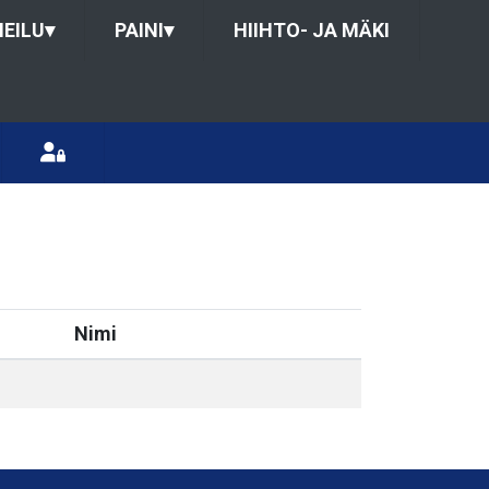
HEILU
▾
PAINI
▾
HIIHTO- JA MÄKI
Nimi