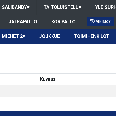
SALIBANDY
▾
TAITOLUISTELU
▾
YLEISUR
Arkisto
▾
JALKAPALLO
KORIPALLO
MIEHET 2
▾
JOUKKUE
TOIMIHENKILÖT
Kuvaus