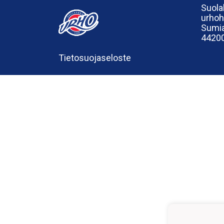
Suola
urho
Sumia
44200
Tietosuojaseloste