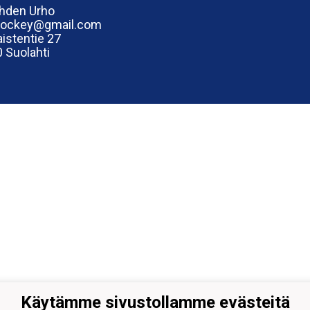
hden Urho
hockey@gmail.com
istentie 27
 Suolahti
Käytämme sivustollamme evästeitä