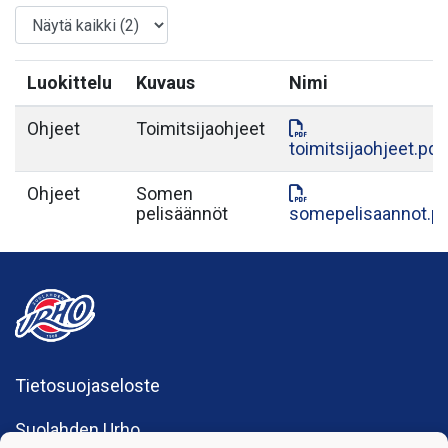
Luokittelu
Kuvaus
Nimi
Ohjeet
Toimitsijaohjeet
toimitsijaohjeet.pdf
Ohjeet
Somen
pelisäännöt
somepelisaannot.p
Tietosuojaseloste
Suolahden Urho