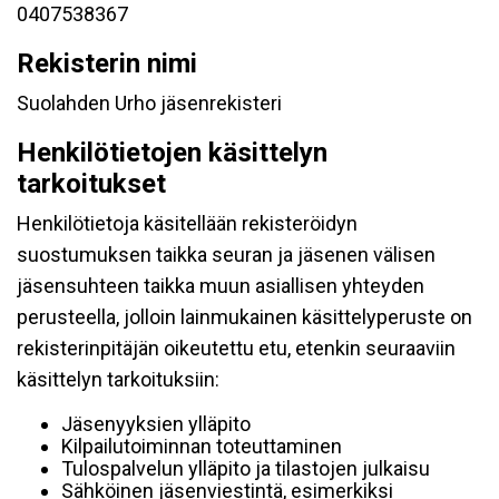
0407538367
Rekisterin nimi
Suolahden Urho jäsenrekisteri
Henkilötietojen käsittelyn
tarkoitukset
Henkilötietoja käsitellään rekisteröidyn
suostumuksen taikka seuran ja jäsenen välisen
jäsensuhteen taikka muun asiallisen yhteyden
perusteella, jolloin lainmukainen käsittelyperuste on
rekisterinpitäjän oikeutettu etu, etenkin seuraaviin
käsittelyn tarkoituksiin:
Jäsenyyksien ylläpito
Kilpailutoiminnan toteuttaminen
Tulospalvelun ylläpito ja tilastojen julkaisu
Sähköinen jäsenviestintä, esimerkiksi