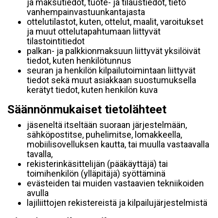
ja maksutiedot, tuote- ja tilaustiedot, tieto
vanhempainvastuunkantajasta
ottelutilastot, kuten, ottelut, maalit, varoitukset
ja muut ottelutapahtumaan liittyvät
tilastointitiedot
palkan- ja palkkionmaksuun liittyvät yksilöivät
tiedot, kuten henkilötunnus
seuran ja henkilön kilpailutoimintaan liittyvät
tiedot sekä muut asiakkaan suostumuksella
kerätyt tiedot, kuten henkilön kuva
Säännönmukaiset tietolähteet
jäseneltä itseltään suoraan järjestelmään,
sähköpostitse, puhelimitse, lomakkeella,
mobiilisovelluksen kautta, tai muulla vastaavalla
tavalla,
rekisterinkäsittelijän (pääkäyttäjä) tai
toimihenkilön (ylläpitäjä) syöttäminä
evästeiden tai muiden vastaavien tekniikoiden
avulla
lajiliittojen rekistereistä ja kilpailujärjestelmistä