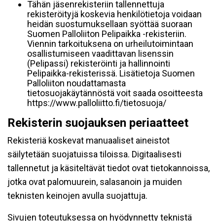
Tähän jäsenrekisteriin tallennettuja
rekisteröityjä koskevia henkilötietoja voidaan
heidän suostumuksellaan syöttää suoraan
Suomen Palloliiton Pelipaikka -rekisteriin.
Viennin tarkoituksena on urheilutoimintaan
osallistumiseen vaadittavan lisenssin
(Pelipassi) rekisteröinti ja hallinnointi
Pelipaikka-rekisterissä. Lisätietoja Suomen
Palloliiton noudattamasta
tietosuojakäytännöstä voit saada osoitteesta
https://www.palloliitto.fi/tietosuoja/
Rekisterin suojauksen periaatteet
Rekisteriä koskevat manuaaliset aineistot
säilytetään suojatuissa tiloissa. Digitaalisesti
tallennetut ja käsiteltävät tiedot ovat tietokannoissa,
jotka ovat palomuurein, salasanoin ja muiden
teknisten keinojen avulla suojattuja.
Sivujen toteutuksessa on hyödynnetty teknistä