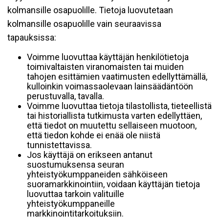
kolmansille osapuolille. Tietoja luovutetaan
kolmansille osapuolille vain seuraavissa
tapauksissa:
Voimme luovuttaa käyttäjän henkilötietoja
toimivaltaisten viranomaisten tai muiden
tahojen esittämien vaatimusten edellyttämällä,
kulloinkin voimassaolevaan lainsäädäntöön
perustuvalla, tavalla.
Voimme luovuttaa tietoja tilastollista, tieteellistä
tai historiallista tutkimusta varten edellyttäen,
että tiedot on muutettu sellaiseen muotoon,
että tiedon kohde ei enää ole niistä
tunnistettavissa.
Jos käyttäjä on erikseen antanut
suostumuksensa seuran
yhteistyökumppaneiden sähköiseen
suoramarkkinointiin, voidaan käyttäjän tietoja
luovuttaa tarkoin valituille
yhteistyökumppaneille
markkinointitarkoituksiin.