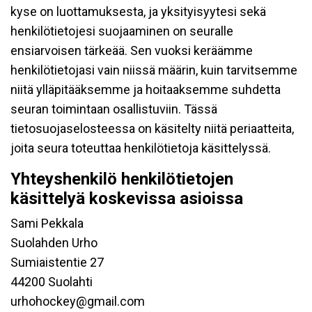
kyse on luottamuksesta, ja yksityisyytesi sekä
henkilötietojesi suojaaminen on seuralle
ensiarvoisen tärkeää. Sen vuoksi keräämme
henkilötietojasi vain niissä määrin, kuin tarvitsemme
niitä ylläpitääksemme ja hoitaaksemme suhdetta
seuran toimintaan osallistuviin. Tässä
tietosuojaselosteessa on käsitelty niitä periaatteita,
joita seura toteuttaa henkilötietoja käsittelyssä.
Yhteyshenkilö henkilötietojen
käsittelyä koskevissa asioissa
Sami Pekkala
Suolahden Urho
Sumiaistentie 27
44200 Suolahti
urhohockey@gmail.com