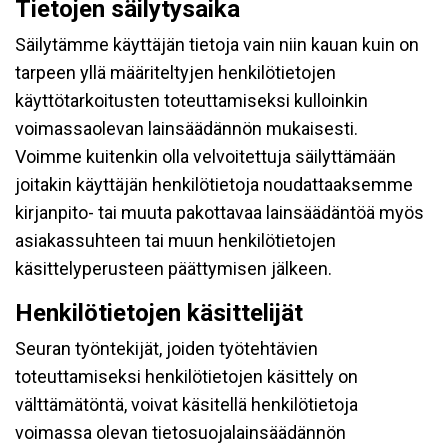
Tietojen säilytysaika
Säilytämme käyttäjän tietoja vain niin kauan kuin on
tarpeen yllä määriteltyjen henkilötietojen
käyttötarkoitusten toteuttamiseksi kulloinkin
voimassaolevan lainsäädännön mukaisesti.
Voimme kuitenkin olla velvoitettuja säilyttämään
joitakin käyttäjän henkilötietoja noudattaaksemme
kirjanpito- tai muuta pakottavaa lainsäädäntöä myös
asiakassuhteen tai muun henkilötietojen
käsittelyperusteen päättymisen jälkeen.
Henkilötietojen käsittelijät
Seuran työntekijät, joiden työtehtävien
toteuttamiseksi henkilötietojen käsittely on
välttämätöntä, voivat käsitellä henkilötietoja
voimassa olevan tietosuojalainsäädännön