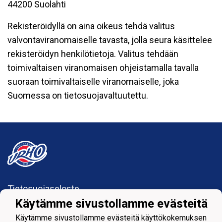
44200 Suolahti
Rekisteröidyllä on aina oikeus tehdä valitus
valvontaviranomaiselle tavasta, jolla seura käsittelee
rekisteröidyn henkilötietoja. Valitus tehdään
toimivaltaisen viranomaisen ohjeistamalla tavalla
suoraan toimivaltaiselle viranomaiselle, joka
Suomessa on tietosuojavaltuutettu.
Tietosuojaseloste
Käytämme sivustollamme evästeitä
Suolahden Urho
Käytämme sivustollamme evästeitä käyttökokemuksen
urhohockey@gmail.com