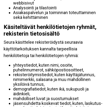
webbisivut
Analysointi ja tilastointi
Asiakaspalvelun ja toiminnan toteuttaminen
sekä kehittäminen
Käsiteltävät henkilötietojen ryhmät,
rekisterin tietosisältö
Seura käsittelee rekisteröidystä seuraavia
käyttötarkoituksen kannalta tarpeellisia
henkilötietoja tai henkilötietojen ryhmiä:
yhteystiedot, kuten nimi, osoite,
puhelinnumerot, sähköpostiosoitteet,
rekisteröitymistiedot, kuten käyttäjätunnus,
nimimerkki, salasana ja muu mahdollinen
yksilöivä tunnus,
demografiatiedot, kuten ikä, sukupuoli ja
äidinkieli,
mahdolliset luvat ja suostumukset
jäsensuhdetta koskevat tiedot, kuten, laskutus-