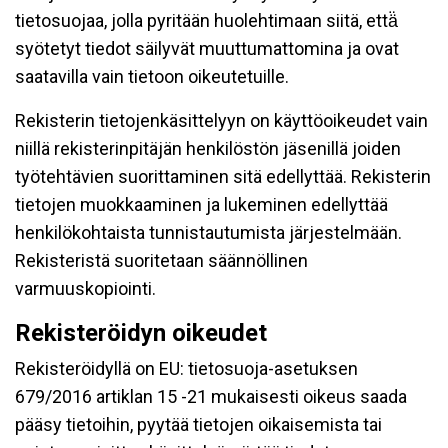
tietosuojaa, jolla pyritään huolehtimaan siitä, että̈
syötetyt tiedot säilyvät muuttumattomina ja ovat
saatavilla vain tietoon oikeutetuille.
Rekisterin tietojenkäsittelyyn on käyttöoikeudet vain
niillä rekisterinpitäjän henkilöstön jäsenillä joiden
työtehtävien suorittaminen sitä edellyttää. Rekisterin
tietojen muokkaaminen ja lukeminen edellyttää
henkilökohtaista tunnistautumista järjestelmään.
Rekisteristä suoritetaan säännöllinen
varmuuskopiointi.
Rekisteröidyn oikeudet
Rekisteröidyllä on EU: tietosuoja-asetuksen
679/2016 artiklan 15 -21 mukaisesti oikeus saada
pääsy tietoihin, pyytää tietojen oikaisemista tai