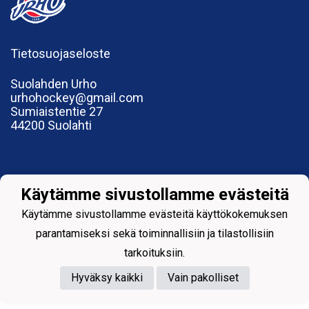
Tietosuojaseloste
Suolahden Urho
urhohockey@gmail.com
Sumiaistentie 27
44200 Suolahti
Käytämme sivustollamme evästeitä
Powered by
Käytämme sivustollamme evästeitä käyttökokemuksen
parantamiseksi sekä toiminnallisiin ja tilastollisiin
tarkoituksiin.
Hyväksy kaikki
Vain pakolliset