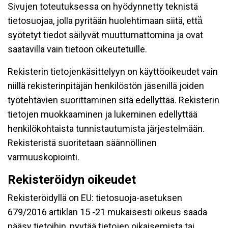
Sivujen toteutuksessa on hyödynnetty teknistä
tietosuojaa, jolla pyritään huolehtimaan siitä, että̈
syötetyt tiedot säilyvät muuttumattomina ja ovat
saatavilla vain tietoon oikeutetuille.
Rekisterin tietojenkäsittelyyn on käyttöoikeudet vain
niillä rekisterinpitäjän henkilöstön jäsenillä joiden
työtehtävien suorittaminen sitä edellyttää. Rekisterin
tietojen muokkaaminen ja lukeminen edellyttää
henkilökohtaista tunnistautumista järjestelmään.
Rekisteristä suoritetaan säännöllinen
varmuuskopiointi.
Rekisteröidyn oikeudet
Rekisteröidyllä on EU: tietosuoja-asetuksen
679/2016 artiklan 15 -21 mukaisesti oikeus saada
pääsy tietoihin, pyytää tietojen oikaisemista tai