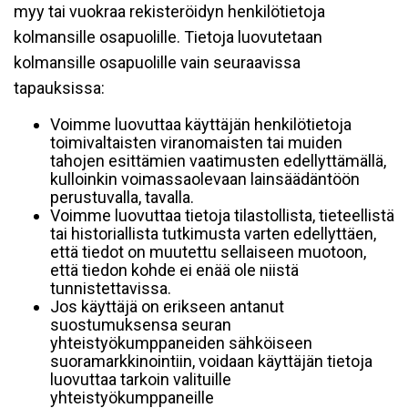
myy tai vuokraa rekisteröidyn henkilötietoja
kolmansille osapuolille. Tietoja luovutetaan
kolmansille osapuolille vain seuraavissa
tapauksissa:
Voimme luovuttaa käyttäjän henkilötietoja
toimivaltaisten viranomaisten tai muiden
tahojen esittämien vaatimusten edellyttämällä,
kulloinkin voimassaolevaan lainsäädäntöön
perustuvalla, tavalla.
Voimme luovuttaa tietoja tilastollista, tieteellistä
tai historiallista tutkimusta varten edellyttäen,
että tiedot on muutettu sellaiseen muotoon,
että tiedon kohde ei enää ole niistä
tunnistettavissa.
Jos käyttäjä on erikseen antanut
suostumuksensa seuran
yhteistyökumppaneiden sähköiseen
suoramarkkinointiin, voidaan käyttäjän tietoja
luovuttaa tarkoin valituille
yhteistyökumppaneille