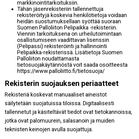
markkinointitarkoituksiin.
Tähän jäsenrekisteriin tallennettuja
rekisteröityjä koskevia henkilötietoja voidaan
heidän suostumuksellaan syöttää suoraan
Suomen Palloliiton Pelipaikka -rekisteriin.
Viennin tarkoituksena on urheilutoimintaan
osallistumiseen vaadittavan lisenssin
(Pelipassi) rekisteröinti ja hallinnointi
Pelipaikka-rekisterissä. Lisätietoja Suomen
Palloliiton noudattamasta
tietosuojakäytännöstä voit saada osoitteesta
https://www.palloliitto.fi/tietosuoja/
Rekisterin suojauksen periaatteet
Rekisteriä koskevat manuaaliset aineistot
säilytetään suojatuissa tiloissa. Digitaalisesti
tallennetut ja käsiteltävät tiedot ovat tietokannoissa,
jotka ovat palomuurein, salasanoin ja muiden
teknisten keinojen avulla suojattuja.