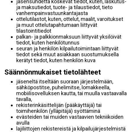
jäsensuhdetta koskevat tiedot, kuten, laskutus-
ja maksutiedot, tuote- ja tilaustiedot, tieto
vanhempainvastuunkantajasta
ottelutilastot, kuten, ottelut, maalit, varoitukset
ja muut ottelutapahtumaan liittyvät
tilastointitiedot
palkan- ja palkkionmaksuun liittyvät yksilöivät
tiedot, kuten henkilötunnus
seuran ja henkilön kilpailutoimintaan liittyvät
tiedot sekä muut asiakkaan suostumuksella
kerätyt tiedot, kuten henkilön kuva
Säännönmukaiset tietolähteet
jäseneltä itseltään suoraan järjestelmään,
sähköpostitse, puhelimitse, lomakkeella,
mobiilisovelluksen kautta, tai muulla vastaavalla
tavalla,
rekisterinkäsittelijän (pääkäyttäjä) tai
toimihenkilön (ylläpitäjä) syöttäminä
evästeiden tai muiden vastaavien tekniikoiden
avulla
lajiliittojen rekistereistä ja kilpailujärjestelmistä