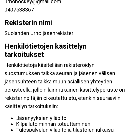
urhohockey@gmail.com
0407538367
Rekisterin nimi
Suolahden Urho jäsenrekisteri
Henkilötietojen käsittelyn
tarkoitukset
Henkilötietoja käsitellään rekisteröidyn
suostumuksen taikka seuran ja jäsenen välisen
jäsensuhteen taikka muun asiallisen yhteyden
perusteella, jolloin lainmukainen käsittelyperuste on
rekisterinpitäjän oikeutettu etu, etenkin seuraaviin
käsittelyn tarkoituksiin:
Jäsenyyksien ylläpito
Kilpailutoiminnan toteuttaminen
Tulospalvelun ylläpito ja tilastojen julkaisu