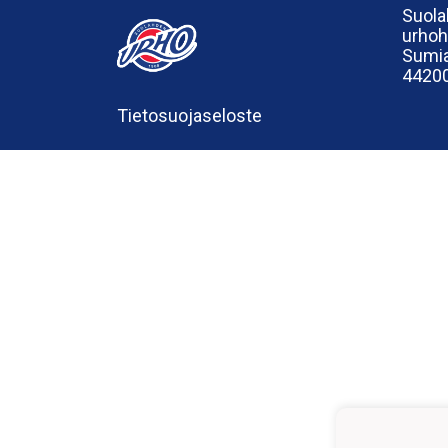
Suola
urho
Sumia
44200
Tietosuojaseloste