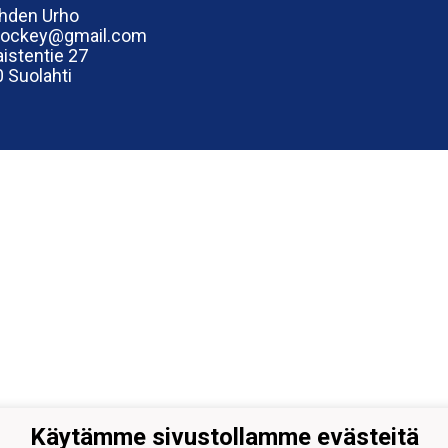
hden Urho
hockey@gmail.com
istentie 27
 Suolahti
Käytämme sivustollamme evästeitä