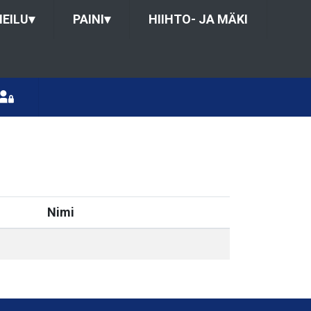
HEILU
▾
PAINI
▾
HIIHTO- JA MÄKI
Nimi