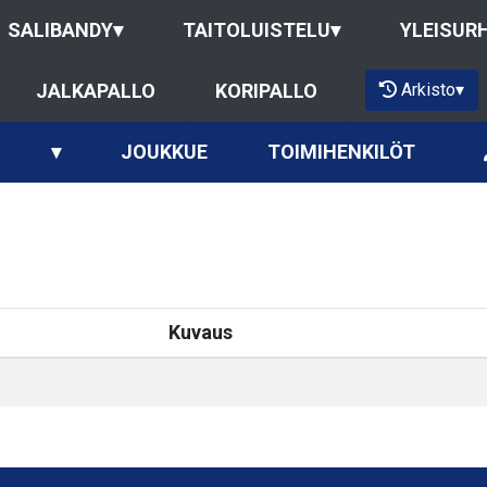
SALIBANDY
▾
TAITOLUISTELU
▾
YLEISUR
Arkisto
▾
JALKAPALLO
KORIPALLO
▾
JOUKKUE
TOIMIHENKILÖT
Kuvaus