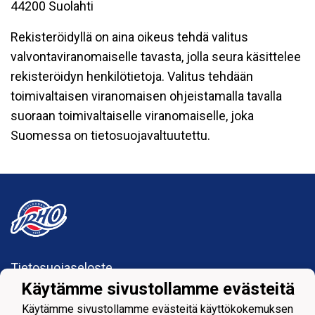
44200 Suolahti
Rekisteröidyllä on aina oikeus tehdä valitus
valvontaviranomaiselle tavasta, jolla seura käsittelee
rekisteröidyn henkilötietoja. Valitus tehdään
toimivaltaisen viranomaisen ohjeistamalla tavalla
suoraan toimivaltaiselle viranomaiselle, joka
Suomessa on tietosuojavaltuutettu.
Tietosuojaseloste
Käytämme sivustollamme evästeitä
Suolahden Urho
Käytämme sivustollamme evästeitä käyttökokemuksen
urhohockey@gmail.com