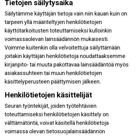
Tietojen säilytysaika
Säilytämme käyttäjän tietoja vain niin kauan kuin on
tarpeen yllä määriteltyjen henkilötietojen
käyttötarkoitusten toteuttamiseksi kulloinkin
voimassaolevan lainsäädännön mukaisesti.
Voimme kuitenkin olla velvoitettuja säilyttämään
joitakin käyttäjän henkilötietoja noudattaaksemme
kirjanpito- tai muuta pakottavaa lainsäädäntöä myös
asiakassuhteen tai muun henkilötietojen
käsittelyperusteen päättymisen jälkeen.
Henkilötietojen käsittelijät
Seuran työntekijät, joiden työtehtävien
toteuttamiseksi henkilötietojen käsittely on
välttämätöntä, voivat käsitellä henkilötietoja
voimassa olevan tietosuojalainsäädännön