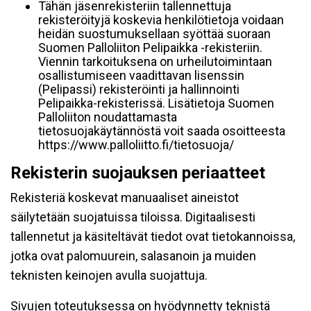
Tähän jäsenrekisteriin tallennettuja
rekisteröityjä koskevia henkilötietoja voidaan
heidän suostumuksellaan syöttää suoraan
Suomen Palloliiton Pelipaikka -rekisteriin.
Viennin tarkoituksena on urheilutoimintaan
osallistumiseen vaadittavan lisenssin
(Pelipassi) rekisteröinti ja hallinnointi
Pelipaikka-rekisterissä. Lisätietoja Suomen
Palloliiton noudattamasta
tietosuojakäytännöstä voit saada osoitteesta
https://www.palloliitto.fi/tietosuoja/
Rekisterin suojauksen periaatteet
Rekisteriä koskevat manuaaliset aineistot
säilytetään suojatuissa tiloissa. Digitaalisesti
tallennetut ja käsiteltävät tiedot ovat tietokannoissa,
jotka ovat palomuurein, salasanoin ja muiden
teknisten keinojen avulla suojattuja.
Sivujen toteutuksessa on hyödynnetty teknistä