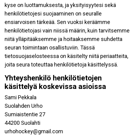
kyse on luottamuksesta, ja yksityisyytesi sekä
henkilötietojesi suojaaminen on seuralle
ensiarvoisen tärkeää. Sen vuoksi keräämme
henkilötietojasi vain niissä määrin, kuin tarvitsemme
niitä ylläpitääksemme ja hoitaaksemme suhdetta
seuran toimintaan osallistuviin. Tässä
tietosuojaselosteessa on käsitelty niitä periaatteita,
joita seura toteuttaa henkilötietoja käsittelyssä.
Yhteyshenkilö henkilötietojen
käsittelyä koskevissa asioissa
Sami Pekkala
Suolahden Urho
Sumiaistentie 27
44200 Suolahti
urhohockey@gmail.com