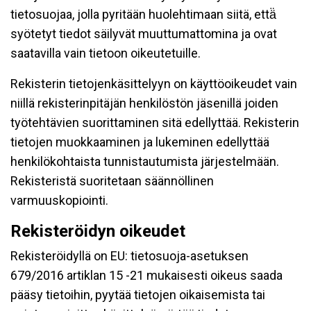
tietosuojaa, jolla pyritään huolehtimaan siitä, että̈
syötetyt tiedot säilyvät muuttumattomina ja ovat
saatavilla vain tietoon oikeutetuille.
Rekisterin tietojenkäsittelyyn on käyttöoikeudet vain
niillä rekisterinpitäjän henkilöstön jäsenillä joiden
työtehtävien suorittaminen sitä edellyttää. Rekisterin
tietojen muokkaaminen ja lukeminen edellyttää
henkilökohtaista tunnistautumista järjestelmään.
Rekisteristä suoritetaan säännöllinen
varmuuskopiointi.
Rekisteröidyn oikeudet
Rekisteröidyllä on EU: tietosuoja-asetuksen
679/2016 artiklan 15 -21 mukaisesti oikeus saada
pääsy tietoihin, pyytää tietojen oikaisemista tai