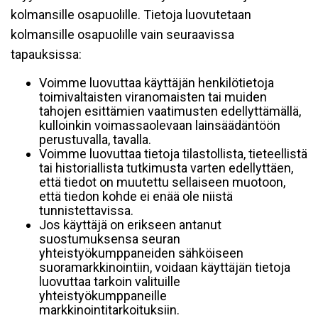
kolmansille osapuolille. Tietoja luovutetaan
kolmansille osapuolille vain seuraavissa
tapauksissa:
Voimme luovuttaa käyttäjän henkilötietoja
toimivaltaisten viranomaisten tai muiden
tahojen esittämien vaatimusten edellyttämällä,
kulloinkin voimassaolevaan lainsäädäntöön
perustuvalla, tavalla.
Voimme luovuttaa tietoja tilastollista, tieteellistä
tai historiallista tutkimusta varten edellyttäen,
että tiedot on muutettu sellaiseen muotoon,
että tiedon kohde ei enää ole niistä
tunnistettavissa.
Jos käyttäjä on erikseen antanut
suostumuksensa seuran
yhteistyökumppaneiden sähköiseen
suoramarkkinointiin, voidaan käyttäjän tietoja
luovuttaa tarkoin valituille
yhteistyökumppaneille
markkinointitarkoituksiin.