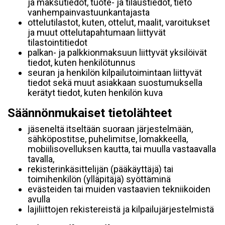
ja maksutiedot, tuote- ja tilaustiedot, tieto
vanhempainvastuunkantajasta
ottelutilastot, kuten, ottelut, maalit, varoitukset
ja muut ottelutapahtumaan liittyvät
tilastointitiedot
palkan- ja palkkionmaksuun liittyvät yksilöivät
tiedot, kuten henkilötunnus
seuran ja henkilön kilpailutoimintaan liittyvät
tiedot sekä muut asiakkaan suostumuksella
kerätyt tiedot, kuten henkilön kuva
Säännönmukaiset tietolähteet
jäseneltä itseltään suoraan järjestelmään,
sähköpostitse, puhelimitse, lomakkeella,
mobiilisovelluksen kautta, tai muulla vastaavalla
tavalla,
rekisterinkäsittelijän (pääkäyttäjä) tai
toimihenkilön (ylläpitäjä) syöttäminä
evästeiden tai muiden vastaavien tekniikoiden
avulla
lajiliittojen rekistereistä ja kilpailujärjestelmistä