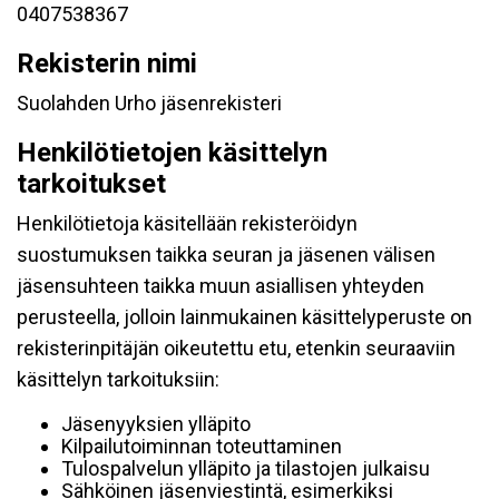
0407538367
Rekisterin nimi
Suolahden Urho jäsenrekisteri
Henkilötietojen käsittelyn
tarkoitukset
Henkilötietoja käsitellään rekisteröidyn
suostumuksen taikka seuran ja jäsenen välisen
jäsensuhteen taikka muun asiallisen yhteyden
perusteella, jolloin lainmukainen käsittelyperuste on
rekisterinpitäjän oikeutettu etu, etenkin seuraaviin
käsittelyn tarkoituksiin:
Jäsenyyksien ylläpito
Kilpailutoiminnan toteuttaminen
Tulospalvelun ylläpito ja tilastojen julkaisu
Sähköinen jäsenviestintä, esimerkiksi