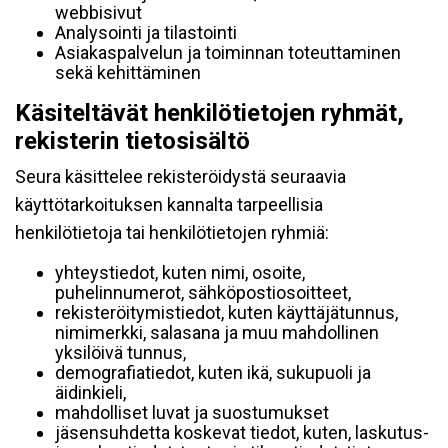
webbisivut
Analysointi ja tilastointi
Asiakaspalvelun ja toiminnan toteuttaminen
sekä kehittäminen
Käsiteltävät henkilötietojen ryhmät,
rekisterin tietosisältö
Seura käsittelee rekisteröidystä seuraavia
käyttötarkoituksen kannalta tarpeellisia
henkilötietoja tai henkilötietojen ryhmiä:
yhteystiedot, kuten nimi, osoite,
puhelinnumerot, sähköpostiosoitteet,
rekisteröitymistiedot, kuten käyttäjätunnus,
nimimerkki, salasana ja muu mahdollinen
yksilöivä tunnus,
demografiatiedot, kuten ikä, sukupuoli ja
äidinkieli,
mahdolliset luvat ja suostumukset
jäsensuhdetta koskevat tiedot, kuten, laskutus-