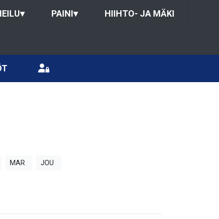
HEILU
▾
PAINI
▾
HIIHTO- JA MÄKI
ÖT
MAR
JOU