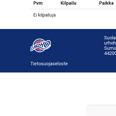
Pvm
Kilpailu
Paikka
Ei kilpailuja
Suola
urho
Sumia
44200
Tietosuojaseloste