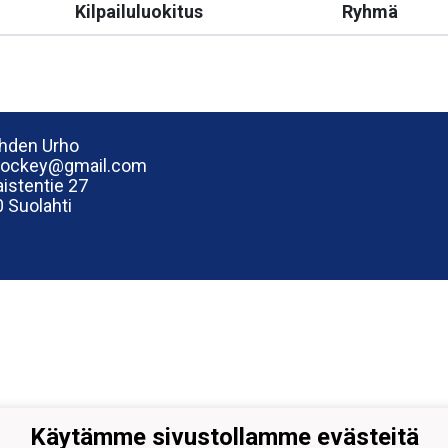
Kilpailuluokitus
Ryhmä
hden Urho
hockey@gmail.com
istentie 27
 Suolahti
Käytämme sivustollamme evästeitä