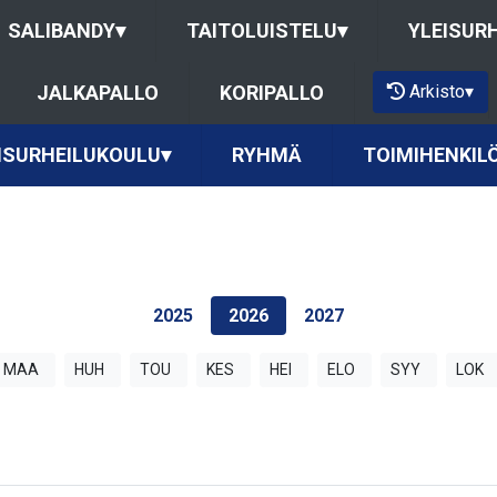
SALIBANDY
▾
TAITOLUISTELU
▾
YLEISUR
Arkisto
▾
JALKAPALLO
KORIPALLO
ISURHEILUKOULU
▾
RYHMÄ
TOIMIHENKIL
2025
2026
2027
MAA
HUH
TOU
KES
HEI
ELO
SYY
LOK