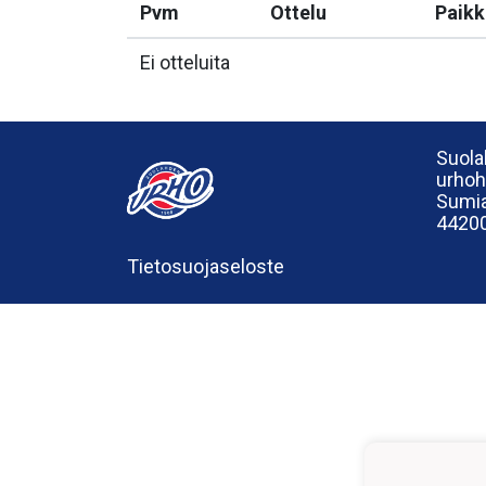
Pvm
Ottelu
Paikk
Ei otteluita
Suola
urho
Sumia
44200
Tietosuojaseloste