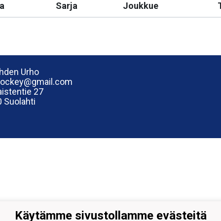
a
Sarja
Joukkue
hden Urho
hockey@gmail.com
istentie 27
 Suolahti
Käytämme sivustollamme evästeitä