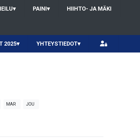
HEILU
▾
PAINI
▾
HIIHTO- JA MÄKI
T 2025
▾
YHTEYSTIEDOT
▾
MAR
JOU