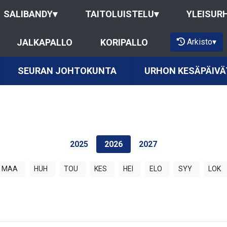
SALIBANDY
▾
TAITOLUISTELU
▾
YLEISUR
Arkisto
▾
JALKAPALLO
KORIPALLO
SEURAN JOHTOKUNTA
URHON KESÄPÄIVÄ
2025
2026
2027
MAA
HUH
TOU
KES
HEI
ELO
SYY
LOK