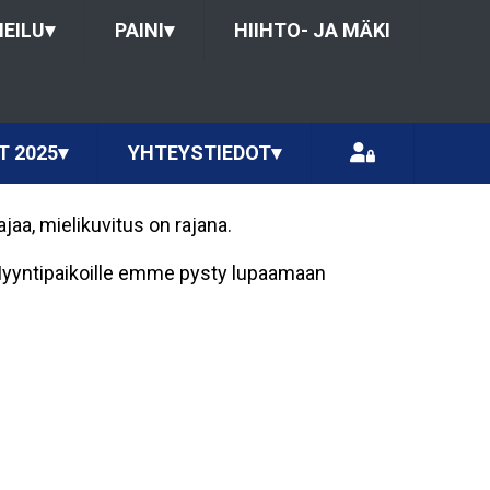
HEILU
▾
PAINI
▾
HIIHTO- JA MÄKI
T 2025
▾
YHTEYSTIEDOT
▾
jaa, mielikuvitus on rajana.
. Myyntipaikoille emme pysty lupaamaan