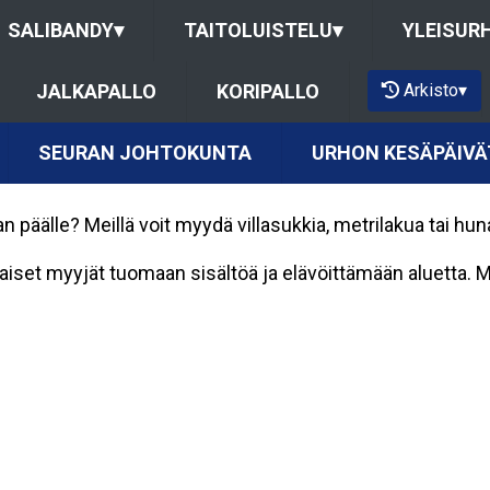
SALIBANDY
▾
TAITOLUISTELU
▾
YLEISUR
Arkisto
▾
JALKAPALLO
KORIPALLO
SEURAN JOHTOKUNTA
URHON KESÄPÄIVÄ
päälle? Meillä voit myydä villasukkia, metrilakua tai huna
laiset myyjät tuomaan sisältöä ja elävöittämään aluetta