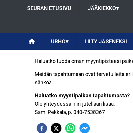
SEURAN ETUSIVU
JÄÄKIEKKO
▾
URHO
▾
LIITY JÄSENEKSI
Haluatko tuoda oman myyntipisteesi paikan 
Meidän tapahtumaan ovat tervetulleita eri
sähköä.
Haluatko myyntipaikan tapahtumasta?
Ole yhteydessä niin jutellaan lisää:
Sami Pekkala, p. 040-7538367