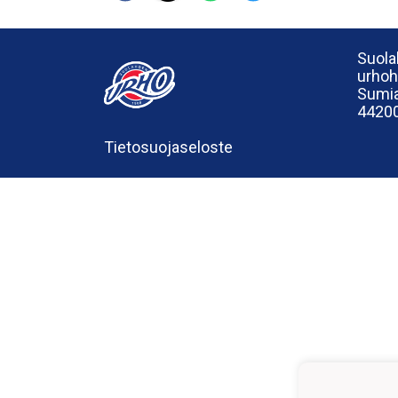
Suola
urho
Sumia
44200
Tietosuojaseloste