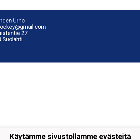
hden Urho
hockey@gmail.com
istentie 27
 Suolahti
Käytämme sivustollamme evästeitä