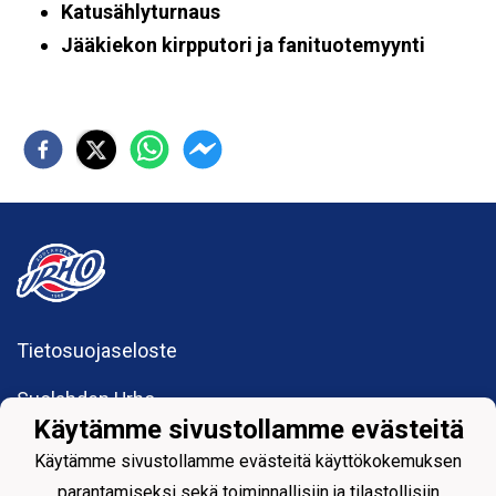
Katusählyturnaus
Jääkiekon kirpputori ja fanituotemyynti
Tietosuojaseloste
Suolahden Urho
urhohockey@gmail.com
Käytämme sivustollamme evästeitä
Sumiaistentie 27
Käytämme sivustollamme evästeitä käyttökokemuksen
44200 Suolahti
parantamiseksi sekä toiminnallisiin ja tilastollisiin