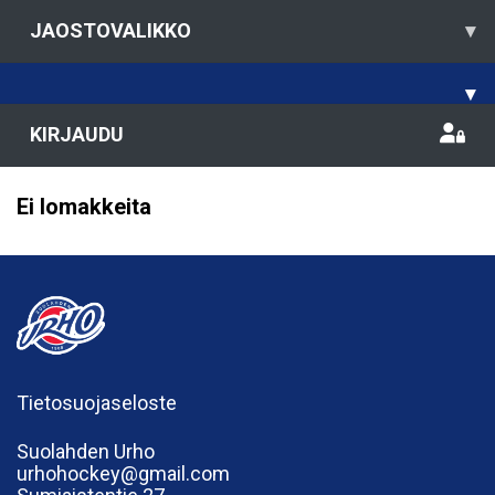
JAOSTOVALIKKO
▾
▾
KIRJAUDU
Ei lomakkeita
Tietosuojaseloste
Suolahden Urho
urhohockey@gmail.com