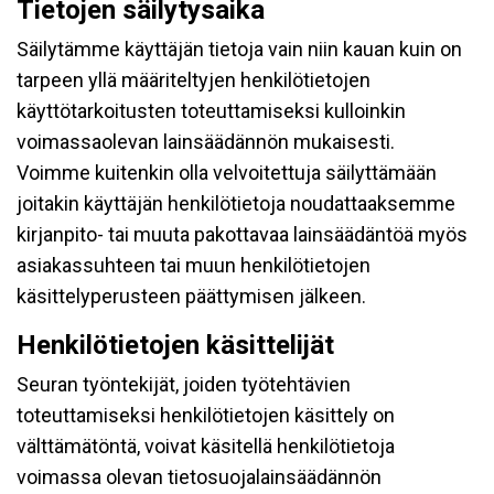
Tietojen säilytysaika
Säilytämme käyttäjän tietoja vain niin kauan kuin on
tarpeen yllä määriteltyjen henkilötietojen
käyttötarkoitusten toteuttamiseksi kulloinkin
voimassaolevan lainsäädännön mukaisesti.
Voimme kuitenkin olla velvoitettuja säilyttämään
joitakin käyttäjän henkilötietoja noudattaaksemme
kirjanpito- tai muuta pakottavaa lainsäädäntöä myös
asiakassuhteen tai muun henkilötietojen
käsittelyperusteen päättymisen jälkeen.
Henkilötietojen käsittelijät
Seuran työntekijät, joiden työtehtävien
toteuttamiseksi henkilötietojen käsittely on
välttämätöntä, voivat käsitellä henkilötietoja
voimassa olevan tietosuojalainsäädännön