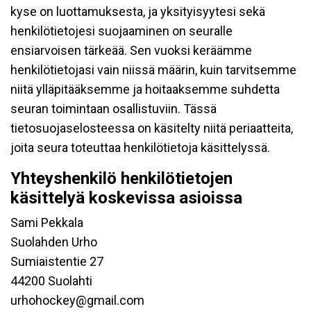
kyse on luottamuksesta, ja yksityisyytesi sekä
henkilötietojesi suojaaminen on seuralle
ensiarvoisen tärkeää. Sen vuoksi keräämme
henkilötietojasi vain niissä määrin, kuin tarvitsemme
niitä ylläpitääksemme ja hoitaaksemme suhdetta
seuran toimintaan osallistuviin. Tässä
tietosuojaselosteessa on käsitelty niitä periaatteita,
joita seura toteuttaa henkilötietoja käsittelyssä.
Yhteyshenkilö henkilötietojen
käsittelyä koskevissa asioissa
Sami Pekkala
Suolahden Urho
Sumiaistentie 27
44200 Suolahti
urhohockey@gmail.com