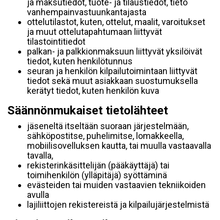
ja maksutiedot, tuote- ja tilaustiedot, tieto
vanhempainvastuunkantajasta
ottelutilastot, kuten, ottelut, maalit, varoitukset
ja muut ottelutapahtumaan liittyvät
tilastointitiedot
palkan- ja palkkionmaksuun liittyvät yksilöivät
tiedot, kuten henkilötunnus
seuran ja henkilön kilpailutoimintaan liittyvät
tiedot sekä muut asiakkaan suostumuksella
kerätyt tiedot, kuten henkilön kuva
Säännönmukaiset tietolähteet
jäseneltä itseltään suoraan järjestelmään,
sähköpostitse, puhelimitse, lomakkeella,
mobiilisovelluksen kautta, tai muulla vastaavalla
tavalla,
rekisterinkäsittelijän (pääkäyttäjä) tai
toimihenkilön (ylläpitäjä) syöttäminä
evästeiden tai muiden vastaavien tekniikoiden
avulla
lajiliittojen rekistereistä ja kilpailujärjestelmistä