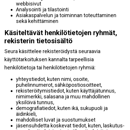
webbisivut
Analysointi ja tilastointi
Asiakaspalvelun ja toiminnan toteuttaminen
sekä kehittäminen
Käsiteltävät henkilötietojen ryhmät,
rekisterin tietosisältö
Seura käsittelee rekisteröidystä seuraavia
käyttötarkoituksen kannalta tarpeellisia
henkilötietoja tai henkilötietojen ryhmiä:
yhteystiedot, kuten nimi, osoite,
puhelinnumerot, sähköpostiosoitteet,
rekisteröitymistiedot, kuten käyttäjätunnus,
nimimerkki, salasana ja muu mahdollinen
yksilöivä tunnus,
demografiatiedot, kuten ikä, sukupuoli ja
äidinkieli,
mahdolliset luvat ja suostumukset
jäsensuhdetta koskevat tiedot, kuten, laskutus-