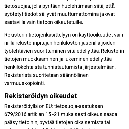
tietosuojaa, jolla pyritään huolehtimaan siitä, että̈
syötetyt tiedot säilyvät muuttumattomina ja ovat
saatavilla vain tietoon oikeutetuille.
Rekisterin tietojenkäsittelyyn on käyttöoikeudet vain
niillä rekisterinpitäjän henkilöstön jäsenillä joiden
työtehtävien suorittaminen sitä edellyttää. Rekisterin
tietojen muokkaaminen ja lukeminen edellyttää
henkilökohtaista tunnistautumista järjestelmään.
Rekisteristä suoritetaan säännöllinen
varmuuskopiointi.
Rekisteröidyn oikeudet
Rekisteröidyllä on EU: tietosuoja-asetuksen
679/2016 artiklan 15 -21 mukaisesti oikeus saada
pääsy tietoihin, pyytää tietojen oikaisemista tai