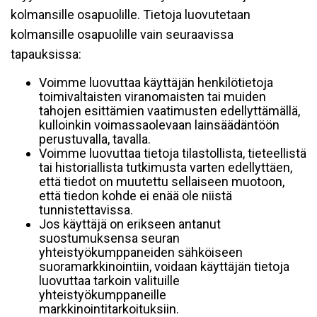
kolmansille osapuolille. Tietoja luovutetaan
kolmansille osapuolille vain seuraavissa
tapauksissa:
Voimme luovuttaa käyttäjän henkilötietoja
toimivaltaisten viranomaisten tai muiden
tahojen esittämien vaatimusten edellyttämällä,
kulloinkin voimassaolevaan lainsäädäntöön
perustuvalla, tavalla.
Voimme luovuttaa tietoja tilastollista, tieteellistä
tai historiallista tutkimusta varten edellyttäen,
että tiedot on muutettu sellaiseen muotoon,
että tiedon kohde ei enää ole niistä
tunnistettavissa.
Jos käyttäjä on erikseen antanut
suostumuksensa seuran
yhteistyökumppaneiden sähköiseen
suoramarkkinointiin, voidaan käyttäjän tietoja
luovuttaa tarkoin valituille
yhteistyökumppaneille
markkinointitarkoituksiin.