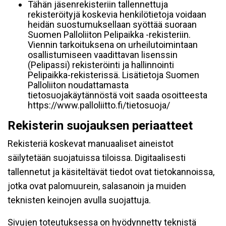
Tähän jäsenrekisteriin tallennettuja
rekisteröityjä koskevia henkilötietoja voidaan
heidän suostumuksellaan syöttää suoraan
Suomen Palloliiton Pelipaikka -rekisteriin.
Viennin tarkoituksena on urheilutoimintaan
osallistumiseen vaadittavan lisenssin
(Pelipassi) rekisteröinti ja hallinnointi
Pelipaikka-rekisterissä. Lisätietoja Suomen
Palloliiton noudattamasta
tietosuojakäytännöstä voit saada osoitteesta
https://www.palloliitto.fi/tietosuoja/
Rekisterin suojauksen periaatteet
Rekisteriä koskevat manuaaliset aineistot
säilytetään suojatuissa tiloissa. Digitaalisesti
tallennetut ja käsiteltävät tiedot ovat tietokannoissa,
jotka ovat palomuurein, salasanoin ja muiden
teknisten keinojen avulla suojattuja.
Sivujen toteutuksessa on hyödynnetty teknistä