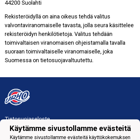
44200 Suolahti
Rekisteröidyllä on aina oikeus tehdä valitus
valvontaviranomaiselle tavasta, jolla seura käsittelee
rekisteröidyn henkilötietoja. Valitus tehdään
toimivaltaisen viranomaisen ohjeistamalla tavalla
suoraan toimivaltaiselle viranomaiselle, joka
Suomessa on tietosuojavaltuutettu.
Tietosuojaseloste
Käytämme sivustollamme evästeitä
Suolahden Urho
Käytämme sivustollamme evästeitä käyttökokemuksen
urhohockey@gmail.com