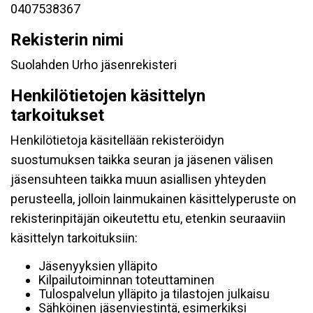
0407538367
Rekisterin nimi
Suolahden Urho jäsenrekisteri
Henkilötietojen käsittelyn
tarkoitukset
Henkilötietoja käsitellään rekisteröidyn
suostumuksen taikka seuran ja jäsenen välisen
jäsensuhteen taikka muun asiallisen yhteyden
perusteella, jolloin lainmukainen käsittelyperuste on
rekisterinpitäjän oikeutettu etu, etenkin seuraaviin
käsittelyn tarkoituksiin:
Jäsenyyksien ylläpito
Kilpailutoiminnan toteuttaminen
Tulospalvelun ylläpito ja tilastojen julkaisu
Sähköinen jäsenviestintä, esimerkiksi