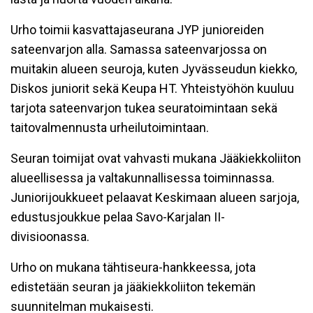
Urho toimii kasvattajaseurana JYP junioreiden
sateenvarjon alla. Samassa sateenvarjossa on
muitakin alueen seuroja, kuten Jyvässeudun kiekko,
Diskos juniorit sekä Keupa HT. Yhteistyöhön kuuluu
tarjota sateenvarjon tukea seuratoimintaan sekä
taitovalmennusta urheilutoimintaan.
Seuran toimijat ovat vahvasti mukana Jääkiekkoliiton
alueellisessa ja valtakunnallisessa toiminnassa.
Juniorijoukkueet pelaavat Keskimaan alueen sarjoja,
edustusjoukkue pelaa Savo-Karjalan II-
divisioonassa.
Urho on mukana tähtiseura-hankkeessa, jota
edistetään seuran ja jääkiekkoliiton tekemän
suunnitelman mukaisesti.