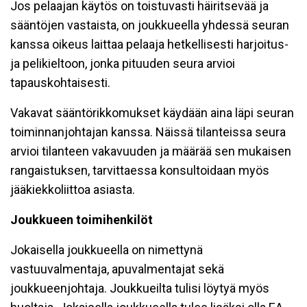
Jos pelaajan käytös on toistuvasti häiritsevää ja
sääntöjen vastaista, on joukkueella yhdessä seuran
kanssa oikeus laittaa pelaaja hetkellisesti harjoitus-
ja pelikieltoon, jonka pituuden seura arvioi
tapauskohtaisesti.
Vakavat sääntörikkomukset käydään aina läpi seuran
toiminnanjohtajan kanssa. Näissä tilanteissa seura
arvioi tilanteen vakavuuden ja määrää sen mukaisen
rangaistuksen, tarvittaessa konsultoidaan myös
jääkiekkoliittoa asiasta.
Joukkueen toimihenkilöt
Jokaisella joukkueella on nimettynä
vastuuvalmentaja, apuvalmentajat sekä
joukkueenjohtaja. Joukkueilta tulisi löytyä myös