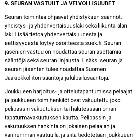
9. SEURAN VASTUUT JA VELVOLLISUUDET
Seuran toimintaa ohjaavat yhdistyksen säännöt,
yhdistys- ja yhdenvertaisuuslaki sekä liikunta-alan
laki. Lisää tietoa yhdenvertaisuudesta ja
eettisyydestä löytyy osoitteesta suek.fi. Seuran
jäsenien vastuu on noudattaa seuran asettamia
sääntöjä sekä seuran linjausta. Lisäksi seuran ja
seuran jäsenten tulee noudattaa Suomen
Jääkiekkoliiton sääntöjä ja kilpailusääntöjä.
Joukkueen harjoitus- ja ottelutapahtumissa pelaajat
ja joukkueen toimihenkilöt ovat vakuutettu joko
pelipassin vakuutuksen tai halutessaan oman
tapaturmavakuutuksen kautta. Pelipassin ja
vakutuuksen hankinta on jokaisen pelaajan ja
vanhemman vastuulla, ja siitä tiedotetaan joukkueen