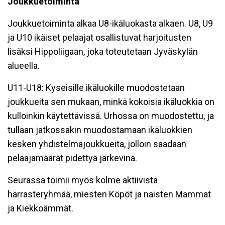
Joukkuetoiminta
Joukkuetoiminta alkaa U8-ikäluokasta alkaen. U8, U9
ja U10 ikäiset pelaajat osallistuvat harjoitusten
lisäksi Hippoliigaan, joka toteutetaan Jyväskylän
alueella.
U11-U18: Kyseisille ikäluokille muodostetaan
joukkueita sen mukaan, minkä kokoisia ikäluokkia on
kulloinkin käytettävissä. Urhossa on muodostettu, ja
tullaan jatkossakin muodostamaan ikäluokkien
kesken yhdistelmäjoukkueita, jolloin saadaan
pelaajamäärät pidettyä järkevinä.
Seurassa toimii myös kolme aktiivista
harrasteryhmää, miesten Köpöt ja naisten Mammat
ja Kiekkoämmät.