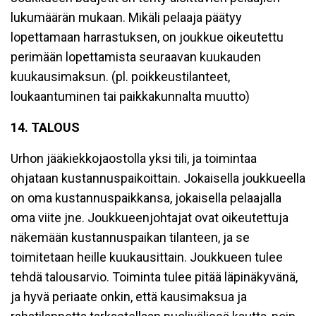
lukumäärän mukaan. Mikäli pelaaja päätyy
lopettamaan harrastuksen, on joukkue oikeutettu
perimään lopettamista seuraavan kuukauden
kuukausimaksun. (pl. poikkeustilanteet,
loukaantuminen tai paikkakunnalta muutto)
14. TALOUS
Urhon jääkiekkojaostolla yksi tili, ja toimintaa
ohjataan kustannuspaikoittain. Jokaisella joukkueella
on oma kustannuspaikkansa, jokaisella pelaajalla
oma viite jne. Joukkueenjohtajat ovat oikeutettuja
näkemään kustannuspaikan tilanteen, ja se
toimitetaan heille kuukausittain. Joukkueen tulee
tehdä talousarvio. Toiminta tulee pitää läpinäkyvänä,
ja hyvä periaate onkin, että kausimaksua ja