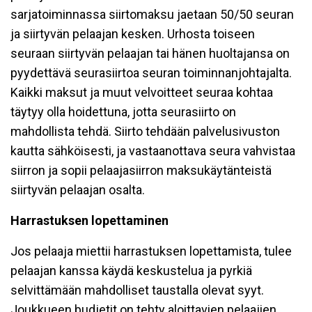
sarjatoiminnassa siirtomaksu jaetaan 50/50 seuran
ja siirtyvän pelaajan kesken. Urhosta toiseen
seuraan siirtyvän pelaajan tai hänen huoltajansa on
pyydettävä seurasiirtoa seuran toiminnanjohtajalta.
Kaikki maksut ja muut velvoitteet seuraa kohtaa
täytyy olla hoidettuna, jotta seurasiirto on
mahdollista tehdä. Siirto tehdään palvelusivuston
kautta sähköisesti, ja vastaanottava seura vahvistaa
siirron ja sopii pelaajasiirron maksukäytänteistä
siirtyvän pelaajan osalta.
Harrastuksen lopettaminen
Jos pelaaja miettii harrastuksen lopettamista, tulee
pelaajan kanssa käydä keskustelua ja pyrkiä
selvittämään mahdolliset taustalla olevat syyt.
Joukkueen budjetit on tehty aloittavien pelaajien