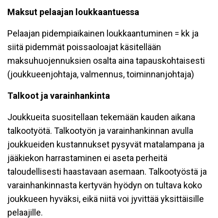
Maksut pelaajan loukkaantuessa
Pelaajan pidempiaikainen loukkaantuminen = kk ja
siitä pidemmät poissaoloajat käsitellään
maksuhuojennuksien osalta aina tapauskohtaisesti
(joukkueenjohtaja, valmennus, toiminnanjohtaja)
Talkoot ja varainhankinta
Joukkueita suositellaan tekemään kauden aikana
talkootyötä. Talkootyön ja varainhankinnan avulla
joukkueiden kustannukset pysyvät matalampana ja
jääkiekon harrastaminen ei aseta perheitä
taloudellisesti haastavaan asemaan. Talkootyöstä ja
varainhankinnasta kertyvän hyödyn on tultava koko
joukkueen hyväksi, eikä niitä voi jyvittää yksittäisille
pelaajille.