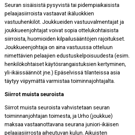
Seuran sisäisistä pysyvistä tai pidempiaikaisista
pelaajasiirroista vastaavat ikäluokkien
vastuuhenkilöt. Joukkueiden vastuuvalmentajat ja
joukkueenjohtajat voivat sopia ottelukohtaisista
siirroista, huomioiden kilpailusääntöjen rajoitukset.
Joukkueenjohtaja on aina vastuussa otteluun
nimettävien pelaajien edustuskelpoisuudesta (esim.
henkilökohtaiset käytösrangaistuksien kertyminen,
yli-ikäissäännöt jne.) Epäselvissä tilanteissa asia
täytyy viipymättä varmistaa toiminnajohtajalta.
Siirrot muista seuroista
Siirrot muista seuroista vahvistetaan seuran
toiminnanjohtajan toimesta, ja Urho (joukkue)
maksaa vastaanottavana seurana juniori-ikäisen
pelaajasiirrosta aiheutuvan kulun. Aikuisten