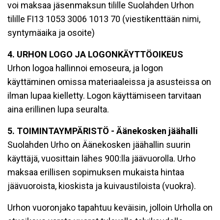
voi maksaa jäsenmaksun tilille Suolahden Urhon
tilille FI13 1053 3006 1013 70 (viestikenttään nimi,
syntymäaika ja osoite)
4. URHON LOGO JA LOGONKÄYTTÖOIKEUS
Urhon logoa hallinnoi emoseura, ja logon
käyttäminen omissa materiaaleissa ja asusteissa on
ilman lupaa kielletty. Logon käyttämiseen tarvitaan
aina erillinen lupa seuralta.
5. TOIMINTAYMPÄRISTÖ - Äänekosken jäähalli
Suolahden Urho on Äänekosken jäähallin suurin
käyttäjä, vuosittain lähes 900:lla jäävuorolla. Urho
maksaa erillisen sopimuksen mukaista hintaa
jäävuoroista, kioskista ja kuivaustiloista (vuokra).
Urhon vuoronjako tapahtuu keväisin, jolloin Urholla on