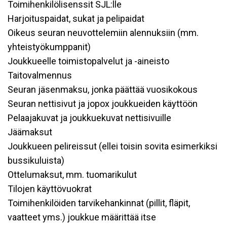
Toimihenkilölisenssit SJL:lle
Harjoituspaidat, sukat ja pelipaidat
Oikeus seuran neuvottelemiin alennuksiin (mm.
yhteistyökumppanit)
Joukkueelle toimistopalvelut ja -aineisto
Taitovalmennus
Seuran jäsenmaksu, jonka päättää vuosikokous
Seuran nettisivut ja jopox joukkueiden käyttöön
Pelaajakuvat ja joukkuekuvat nettisivuille
Jäämaksut
Joukkueen pelireissut (ellei toisin sovita esimerkiksi
bussikuluista)
Ottelumaksut, mm. tuomarikulut
Tilojen käyttövuokrat
Toimihenkilöiden tarvikehankinnat (pillit, fläpit,
vaatteet yms.) joukkue määrittää itse