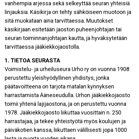
vanhempia arjessa sekä selkeyttää seuran yhteisiä
linjauksia. Käsikirja on tehty sähköiseen muotoon ja
sitä muokataan aina tarvittaessa. Muutokset
käsikirjaan esitetään jaoston puheenjohtajan tai
seuran toiminnanjohtajan kautta, ja hyväksytetään
tarvittaessa jääkiekkojaostolla.
1. TIETOA SEURASTA
Voimistelu- ja urheiluseura Urho ry on vuonna 1908
perustettu yleishyödyllinen yhdistys, jonka
päätavoitteena on tarjota matalan kynnyksen
harrastamista Ääneseudulla. Urhon jääkiekkojaosto
toimii yhtenä lajijaostona, ja on perustettu vuonna
1978. Jääkiekkojaosto liikuttaa vuosittain n. 250
harrastajaa, ja tekee yhteistyötä myös koulujen ja
päiväkotien kanssa, liikuttaen välillisesti jopa 1000
lasta ja nuorta vuoden aikana.