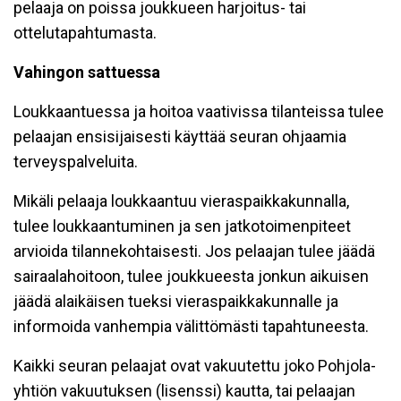
pelaaja on poissa joukkueen harjoitus- tai
ottelutapahtumasta.
Vahingon sattuessa
Loukkaantuessa ja hoitoa vaativissa tilanteissa tulee
pelaajan ensisijaisesti käyttää seuran ohjaamia
terveyspalveluita.
Mikäli pelaaja loukkaantuu vieraspaikkakunnalla,
tulee loukkaantuminen ja sen jatkotoimenpiteet
arvioida tilannekohtaisesti. Jos pelaajan tulee jäädä
sairaalahoitoon, tulee joukkueesta jonkun aikuisen
jäädä alaikäisen tueksi vieraspaikkakunnalle ja
informoida vanhempia välittömästi tapahtuneesta.
Kaikki seuran pelaajat ovat vakuutettu joko Pohjola-
yhtiön vakuutuksen (lisenssi) kautta, tai pelaajan