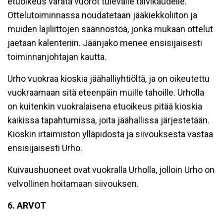
etuoikeus varata vuorot tulevalle talvikaudelle.
Ottelutoiminnassa noudatetaan jääkiekkoliiton ja
muiden lajiliittojen säännöstöä, jonka mukaan ottelut
jaetaan kalenteriin. Jäänjako menee ensisijaisesti
toiminnanjohtajan kautta.
Urho vuokraa kioskia jäähalliyhtiöltä, ja on oikeutettu
vuokraamaan sitä eteenpäin muille tahoille. Urholla
on kuitenkin vuokralaisena etuoikeus pitää kioskia
kaikissa tapahtumissa, joita jäähallissa järjestetään.
Kioskin irtaimiston ylläpidosta ja siivouksesta vastaa
ensisijaisesti Urho.
Kuivaushuoneet ovat vuokralla Urholla, jolloin Urho on
velvollinen hoitamaan siivouksen.
6. ARVOT