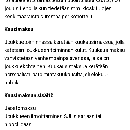
rahatilannetta tarkastellaan puolivälissä kautta, noin
joulun tienoilla kun tiedetään mm. kioskitulojen
keskimääräistä summaa per kotiottelu.
Kausimaksu
Joukkuetoiminnassa kerätään kuukausimaksua, jolla
katetaan joukkueen toiminnan kulut. Kuukausimaksu
vahvistetaan vanhempainpalaverissa, ja se on
joukkuekohtainen. Kuukausimaksua kerätään
normaalisti jäätoimintakuukausilta, eli elokuu-
huhtikuu.
Kausimaksun sisältö
Jaostomaksu
Joukkueen ilmoittaminen SJL:n sarjaan tai
hippoliigaan