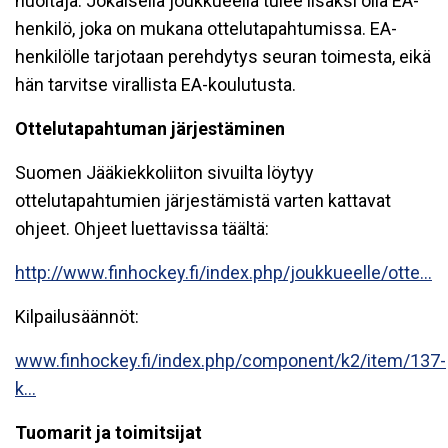
huoltaja. Jokaisella joukkueella tulee lisäksi olla EA-
henkilö, joka on mukana ottelutapahtumissa. EA-
henkilölle tarjotaan perehdytys seuran toimesta, eikä
hän tarvitse virallista EA-koulutusta.
Ottelutapahtuman järjestäminen
Suomen Jääkiekkoliiton sivuilta löytyy
ottelutapahtumien järjestämistä varten kattavat
ohjeet. Ohjeet luettavissa täältä:
http://www.finhockey.fi/index.php/joukkueelle/otte...
Kilpailusäännöt:
www.finhockey.fi/index.php/component/k2/item/137-
k...
Tuomarit ja toimitsijat