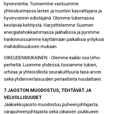
hyvinvointia. Tunnemme vastuumme
yhteiskunnassa lasten ja nuorten kasvattajana ja
hyvinvoinnin edistäjänä. Olemme tukemassa
kestävää kehitystä. Harjoittelemme Suomen
energiatehokkaimmassa jäähallissa ja pyrimme
hankinnoissamme käyttämään paikallisia yrityksiä
mahdollisuuksien mukaan.
OIKEUDENMUKAINEN - Olemme kaikki osa Urho-
perhettä. Luomme yhdessä, toisiamme tukien,
urheaa ja yhteisöllistä seurakulttuuria tasa-arvon
sekä yhdenvertaisuuden periaatteita noudattaen.
7 JAOSTON MUODOSTUS, TEHTÄVÄT JA
VELVOLLISUUDET
Jääkiekkojaosto muodostuu puheenjohtajasta,
varapuheenjohtajasta sekä jokaisen joukkueen