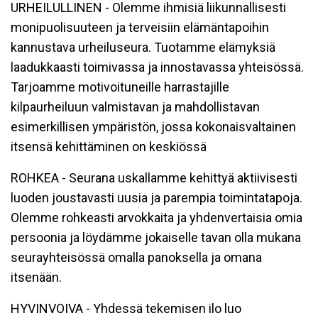
URHEILULLINEN - Olemme ihmisiä liikunnallisesti
monipuolisuuteen ja terveisiin elämäntapoihin
kannustava urheiluseura. Tuotamme elämyksiä
laadukkaasti toimivassa ja innostavassa yhteisössä.
Tarjoamme motivoituneille harrastajille
kilpaurheiluun valmistavan ja mahdollistavan
esimerkillisen ympäristön, jossa kokonaisvaltainen
itsensä kehittäminen on keskiössä
ROHKEA - Seurana uskallamme kehittyä aktiivisesti
luoden joustavasti uusia ja parempia toimintatapoja.
Olemme rohkeasti arvokkaita ja yhdenvertaisia omia
persoonia ja löydämme jokaiselle tavan olla mukana
seurayhteisössä omalla panoksella ja omana
itsenään.
HYVINVOIVA - Yhdessä tekemisen ilo luo