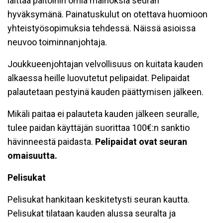
laittaa paitoihin omia mainoksia seuran
hyväksymänä. Painatuskulut on otettava huomioon
yhteistyösopimuksia tehdessä. Näissä asioissa
neuvoo toiminnanjohtaja.
Joukkueenjohtajan velvollisuus on kuitata kauden
alkaessa heille luovutetut pelipaidat. Pelipaidat
palautetaan pestyinä kauden päättymisen jälkeen.
Mikäli paitaa ei palauteta kauden jälkeen seuralle,
tulee paidan käyttäjän suorittaa 100€:n sanktio
hävinneestä paidasta.
Pelipaidat ovat seuran
omaisuutta.
Pelisukat
Pelisukat hankitaan keskitetysti seuran kautta.
Pelisukat tilataan kauden alussa seuralta ja