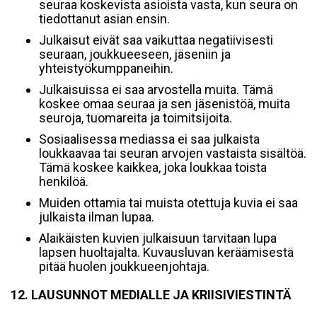
seuraa koskevista asioista vasta, kun seura on
tiedottanut asian ensin.
Julkaisut eivät saa vaikuttaa negatiivisesti
seuraan, joukkueeseen, jäseniin ja
yhteistyökumppaneihin.
Julkaisuissa ei saa arvostella muita. Tämä
koskee omaa seuraa ja sen jäsenistöä, muita
seuroja, tuomareita ja toimitsijoita.
Sosiaalisessa mediassa ei saa julkaista
loukkaavaa tai seuran arvojen vastaista sisältöä.
Tämä koskee kaikkea, joka loukkaa toista
henkilöä.
Muiden ottamia tai muista otettuja kuvia ei saa
julkaista ilman lupaa.
Alaikäisten kuvien julkaisuun tarvitaan lupa
lapsen huoltajalta. Kuvausluvan keräämisestä
pitää huolen joukkueenjohtaja.
12. LAUSUNNOT MEDIALLE JA KRIISIVIESTINTÄ