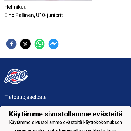
Helmikuu
Eino Pellinen, U10-juniorit
Tietosuojaseloste
Suolahden Urho
Käytämme sivustollamme evästeitä
urhohockey@gmail.com
Sumiaistentie 27
Käytämme sivustollamme evästeitä käyttökokemuksen
44200 Suolahti
parantamiseksi sekä toiminnallisiin ja tilastollisiin