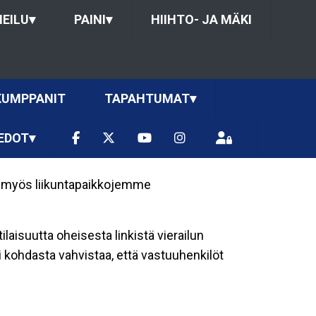
HEILU
▾
PAINI
▾
HIIHTO- JA MÄKI
KUMPPANIT
TAPAHTUMAT
▾
EDOT
▾
a myös liikuntapaikkojemme
laisuutta oheisesta linkistä vierailun
 kohdasta vahvistaa, että vastuuhenkilöt