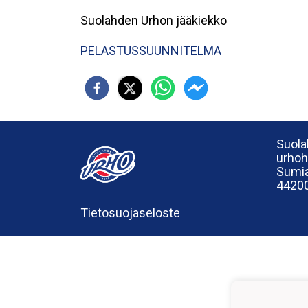
Suolahden Urhon jääkiekko
PELASTUSSUUNNITELMA
Suola
urho
Sumia
44200
Tietosuojaseloste