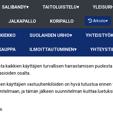
SALIBANDY
▾
TAITOLUISTELU
▾
YLEISUR
Arkisto
▾
JALKAPALLO
KORIPALLO
KIEKKO
SUOLAHDEN URHO
▾
YHTEISTYÖ
KAUPPA
ILMOITTAUTUMINEN
▾
YHTEYSTI
 kaikkien käyttäjien turvallisen harrastamisen puolest
asioiden osalta.
en käyttäjien vastuuhenkilöiden on hyvä tutustua ennen ti
itelmaan, ja tämän jälkeen suunnitelman kuittaa luetuksi
en