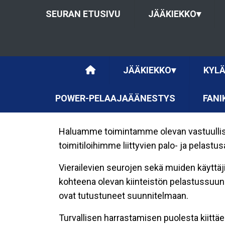
SEURAN ETUSIVU
JÄÄKIEKKO
▾
JÄÄKIEKKO
▾
KYLÄ
POWER-PELAAJAÄÄNESTYS
FANI
Haluamme toimintamme olevan vastuullista
toimitiloihimme liittyvien palo- ja pelastus
Vierailevien seurojen sekä muiden käyttäji
kohteena olevan kiinteistön pelastussuunn
ovat tutustuneet suunnitelmaan.
Turvallisen harrastamisen puolesta kiittä