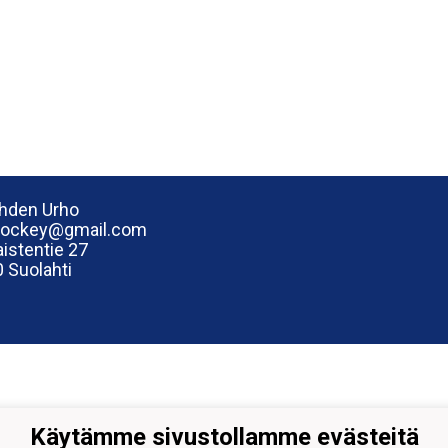
hden Urho
hockey@gmail.com
istentie 27
 Suolahti
Käytämme sivustollamme evästeitä