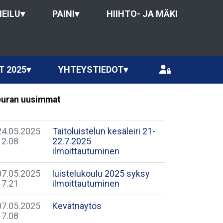
HEILU
▾
PAINI
▾
HIIHTO- JA MÄKI
T 2025
▾
YHTEYSTIEDOT
▾
uran uusimmat
24.05.2025
Taitoluistelun kesäleiri 21-
12.08
22.7.2025
ilmoittautuminen
07.05.2025
luistelukoulu 2025 syksy
17.21
ilmoittautuminen
07.05.2025
Kevätnäytös
17.08