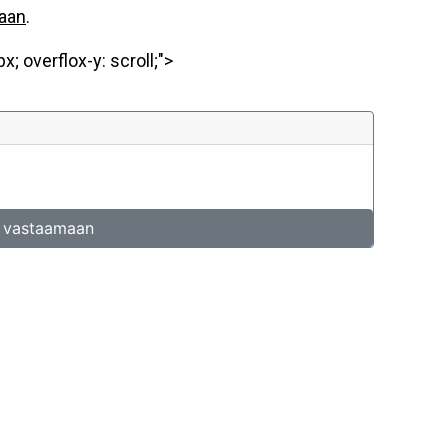
maan
.
; overflox-y: scroll;">