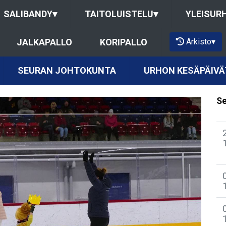
SALIBANDY
▾
TAITOLUISTELU
▾
YLEISUR
Arkisto
▾
JALKAPALLO
KORIPALLO
SEURAN JOHTOKUNTA
URHON KESÄPÄIVÄ
Se