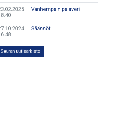
23.02.2025
Vanhempain palaveri
18.40
27.10.2024
Säännöt
16.48
Seuran uutisarkisto