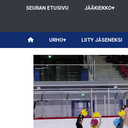
SEURAN ETUSIVU
JÄÄKIEKKO
▾
URHO
▾
LIITY JÄSENEKSI